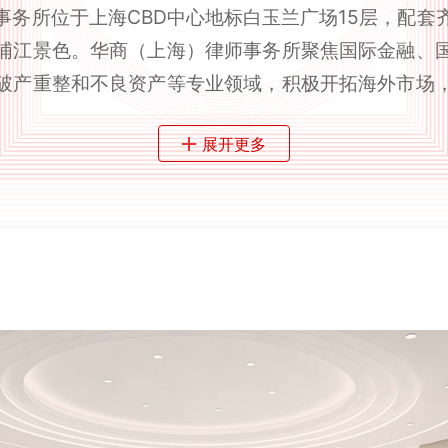
事务所位于上海CBD中心地标白玉兰广场15层，配套
浦江景色。华商（上海）律师事务所聚焦国际金融、
破产重整和不良资产等专业领域，积极开拓海外市场
字化和智能化建设，着力建成联动大湾区、京津冀、
展开更多
好的执业环境和发展平台，也为客户提供专业、高效