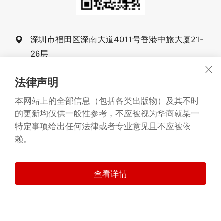
深圳市福田区深南大道4011号香港中旅大厦21-
26层
0755-83025555
法律声明
0755-83025068 83025058
本网站上的全部信息（包括各类出版物）及其不时
的更新均仅供一般性参考，不应被视为华商就某一
战略合作伙伴：
Arianto&Partners
特定事项给出任何法律或者专业意见且不应被依
广东华商律师事务所 版权所有1993-2026
©
赖。
备案号：粤ICP备20068261号
粤公网安备 44030402005277号
查看详情
技术支持：
华商信息技术中心
法律声明
隐私政策
网站地图