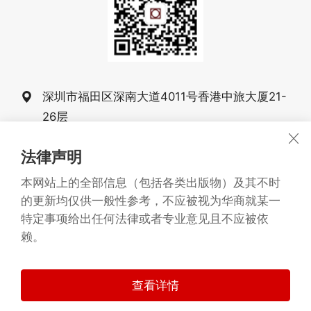
深圳市福田区深南大道4011号香港中旅大厦21-
26层
0755-83025555
法律声明
0755-83025068 83025058
本网站上的全部信息（包括各类出版物）及其不时
的更新均仅供一般性参考，不应被视为华商就某一
战略合作伙伴：
Arianto&Partners
特定事项给出任何法律或者专业意见且不应被依
广东华商律师事务所 版权所有1993-2026
©
赖。
备案号：粤ICP备20068261号
粤公网安备 44030402005277号
查看详情
技术支持：
华商信息技术中心