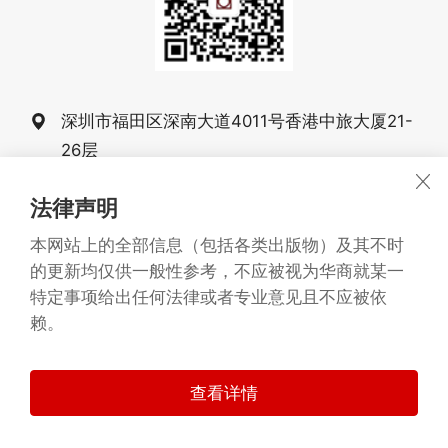
深圳市福田区深南大道4011号香港中旅大厦21-
26层
0755-83025555
法律声明
0755-83025068 83025058
本网站上的全部信息（包括各类出版物）及其不时
的更新均仅供一般性参考，不应被视为华商就某一
战略合作伙伴：
Arianto&Partners
特定事项给出任何法律或者专业意见且不应被依
广东华商律师事务所 版权所有1993-2026
©
赖。
备案号：粤ICP备20068261号
粤公网安备 44030402005277号
查看详情
技术支持：
华商信息技术中心