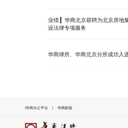
业绩 ▎华商北京获聘为北京房地
设法律专项服务
华商律所、华商北京分所成功入
i华商办公平台
华商邮箱