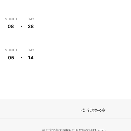
MONTH
DAY
08
28
MONTH
DAY
05
14
全球办公室
广东华商律师事务所 版权所有1993-2026
©